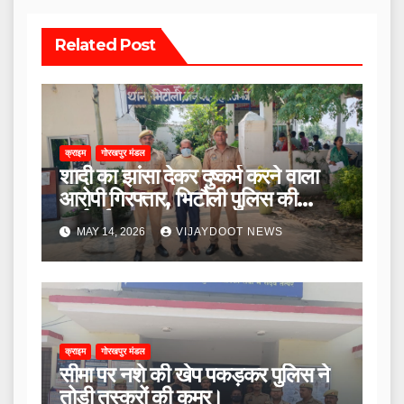
Related Post
क्राइम
गोरखपुर मंडल
शादी का झांसा देकर दुष्कर्म करने वाला
आरोपी गिरफ्तार, भिटौली पुलिस की
कार्रवाई।
MAY 14, 2026
VIJAYDOOT NEWS
क्राइम
गोरखपुर मंडल
सीमा पर नशे की खेप पकड़कर पुलिस ने
तोड़ी तस्करों की कमर।