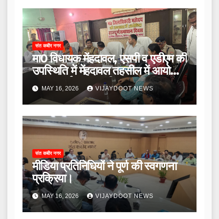
संत कबीर नगर
मा0 विधायक मेंहदावल, एसपी व एडीएम की
उपस्थिति में मेंहदावल तहसील में आयोजित
हुआ सम्पूर्ण समाधान दिवस।
MAY 16, 2026
VIJAYDOOT NEWS
संत कबीर नगर
मीडिया प्रतिनिधियों ने पूर्ण की स्वगणना
प्रक्रिया।
MAY 16, 2026
VIJAYDOOT NEWS