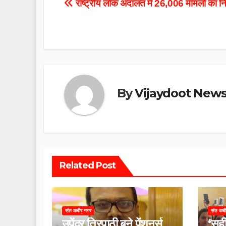
Post
राष्ट्रीय लोक अदालत में 26,006 मामलों का न
navigation
By
Vijaydoot New
Related Post
संत कबीर नगर
संत कब
उपेंद्र त्रिपाठी बने पेंशनर्स
‘सही