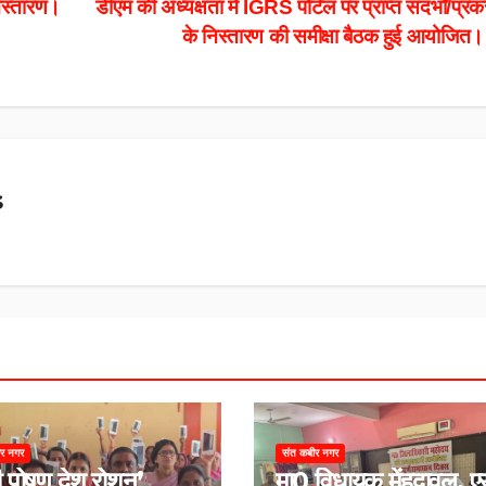
िस्तारण।
डीएम की अध्यक्षता में IGRS पोर्टल पर प्राप्त संदर्भों/प्रक
के निस्तारण की समीक्षा बैठक हुई आयोजित
s
ीर नगर
संत कबीर नगर
 पोषण देश रोशन’
मा0 विधायक मेंहदावल, ए