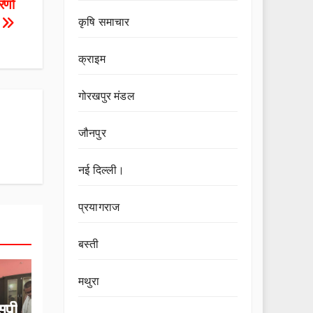
रणों
।
कृषि समाचार
क्राइम
गोरखपुर मंडल
जौनपुर
नई दिल्ली।
प्रयागराज
बस्ती
मथुरा
सपी