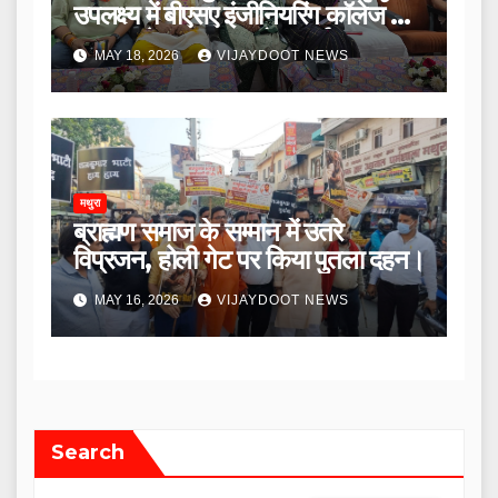
उपलक्ष्य में बीएसए इंजीनियरिंग कॉलेज के
सभागार में सम्मान समारोह कार्यक्रम का
MAY 18, 2026
VIJAYDOOT NEWS
हुआ आयोजन।
मथुरा
ब्राह्मण समाज के सम्मान में उतरे
विप्रजन, होली गेट पर किया पुतला दहन।
MAY 16, 2026
VIJAYDOOT NEWS
Search