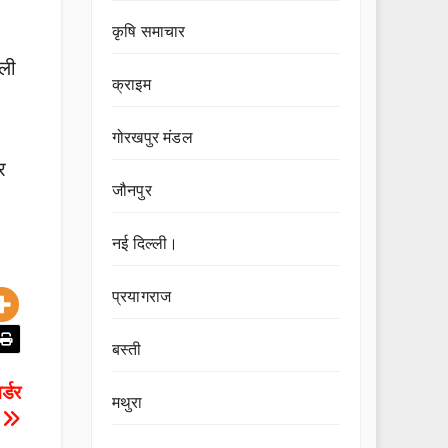
कृषि समाचार
िली
क्राइम
गोरखपुर मंडल
र
जौनपुर
नई दिल्ली।
प्रयागराज
बस्ती
र्डर
मथुरा
।