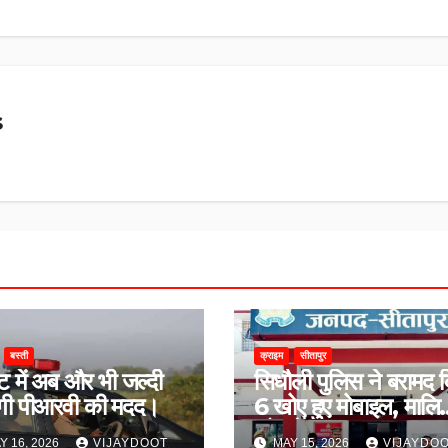
s
बस्ती
क्राइम
सीतापुर
 में अब और भी जल्दी
सिधौली पुलिस ने बरामद 
ेगी पीआरवी की मदद।
6 खोए हुए मोबाइल, मालिक
को सौंपे।
Y 16, 2026
VIJAYDOOT
MAY 15, 2026
VIJAYDO