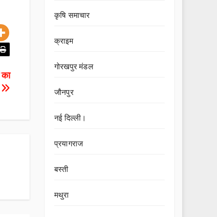
कृषि समाचार
क्राइम
गोरखपुर मंडल
ं का
।
जौनपुर
नई दिल्ली।
प्रयागराज
बस्ती
मथुरा