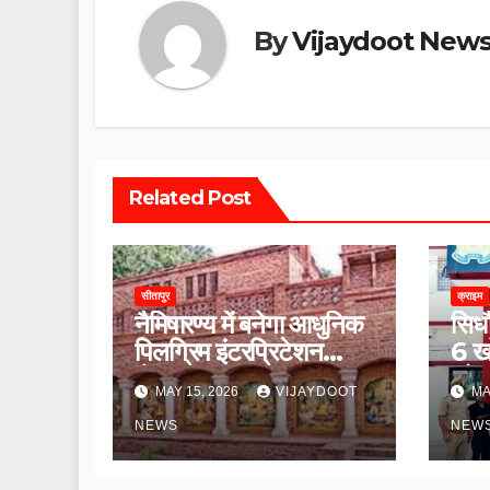
By
Vijaydoot New
Related Post
सीतापुर
क्राइम
नैमिषारण्य में बनेगा आधुनिक
सिधौ
पिलग्रिम इंटरप्रिटेशन
6 खो
सेंटर।
को स
MAY 15, 2026
VIJAYDOOT
MA
NEWS
NEW