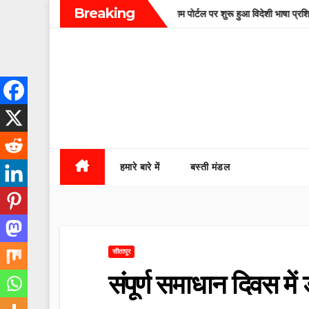
Skip
Breaking
स्थान के जिला संयोजक।
रोजगार संगम पोर्टल पर शुरू हुआ विदेशी भाषा प्रशिक्षण का प
to
content
हमारे बारे में
बस्ती मंडल
सीतापुर
संपूर्ण समाधान दिवस मे